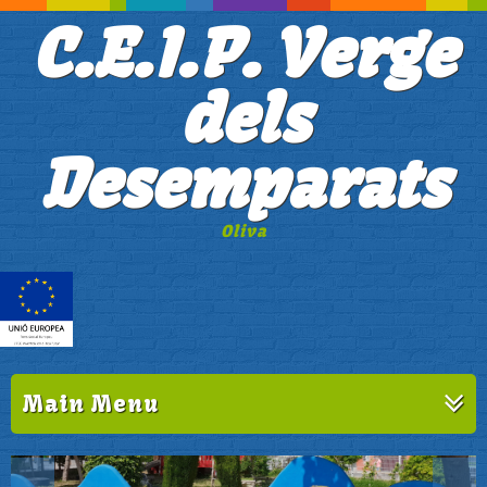
C.E.I.P. Verge
dels
Desemparats
Oliva
Main Menu