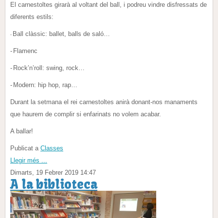
El carnestoltes girarà al voltant del ball, i podreu vindre disfressats de
diferents estils:
Ball clàssic: ballet, balls de saló…
-
-
Flamenc
-
Rock’n’roll: swing, rock…
-
Modern: hip hop, rap…
Durant la setmana el rei carnestoltes anirà donant-nos manaments
que haurem de complir si enfarinats no volem acabar.
A ballar!
Publicat a
Classes
Llegir més ...
Dimarts, 19 Febrer 2019 14:47
A la biblioteca