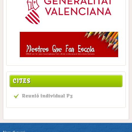
CITES
Reunió individual P3