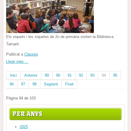
Els xiquets i les xiquetes de 2n de primària visiten la Biblioteca
Tamarit.
Publicat a
Classes
Llegir més ...
Inici
Anterior
89
90
91
92
93
94
95
96
97
98
Següent
Final
Pàgina 94 de 103
PER ANYS
2025