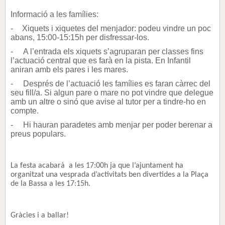
Informació a les famílies:
-
Xiquets i xiquetes del menjador: podeu vindre un poc
abans, 15:00-15:15h per disfressar-los.
-
A l’entrada els xiquets s’agruparan per classes fins
l’actuació central que es farà en la pista. En Infantil
aniran amb els pares i les mares.
-
Després de l’actuació les famílies es faran càrrec del
seu fill/a. Si algun pare o mare no pot vindre que delegue
amb un altre o sinó que avise al tutor per a tindre-ho en
compte.
-
Hi hauran paradetes amb menjar per poder berenar a
preus populars.
La festa acabarà a les 17:00h ja que l’ajuntament ha
organitzat una vesprada d’activitats ben divertides a la Plaça
de la Bassa a les 17:15h.
Gràcies i a ballar!