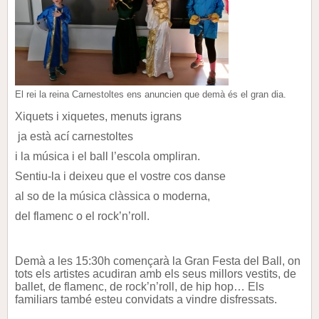
El rei la reina Carnestoltes ens anuncien que demà és el gran dia.
Xiquets i xiquetes, menuts igrans
ja està ací carnestoltes
i la música i el ball l’escola ompliran.
Sentiu-la i deixeu que el vostre cos danse
al so de la música clàssica o moderna,
del flamenc o el rock’n’roll.
Demà a les 15:30h
començarà la Gran Festa del Ball, on
tots els artistes acudiran amb els seus millors vestits, de
ballet, de flamenc, de rock’n’roll, de hip hop… Els
familiars també esteu convidats a vindre disfressats.