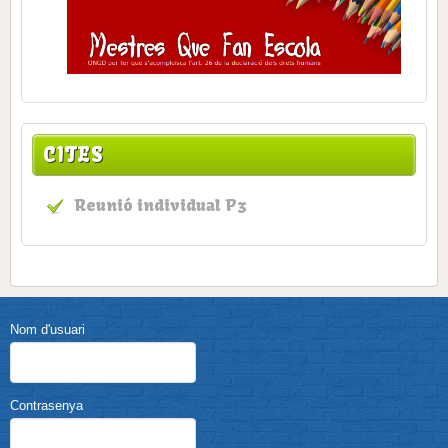
CITES
Reunió individual P3
Nom d'usuari
Contrasenya