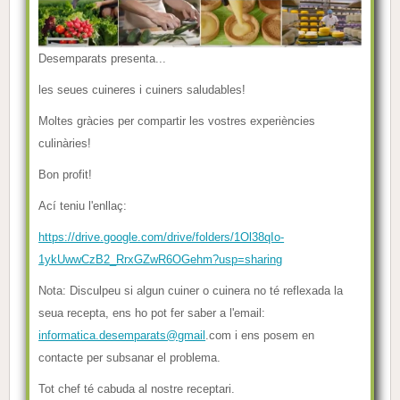
Desemparats presenta...
les seues cuineres i cuiners saludables!
Moltes gràcies per compartir les vostres experiències
culinàries!
Bon profit!
Ací teniu l'enllaç:
https://drive.google.com/drive/folders/1Ol38qIo-
1ykUwwCzB2_RrxGZwR6OGehm?usp=sharing
Nota: Disculpeu si algun cuiner o cuinera no té reflexada la
seua recepta, ens ho pot fer saber a l'email:
informatica.desemparats@gmail
.com i ens posem en
contacte per subsanar el problema.
Tot chef té cabuda al nostre receptari.