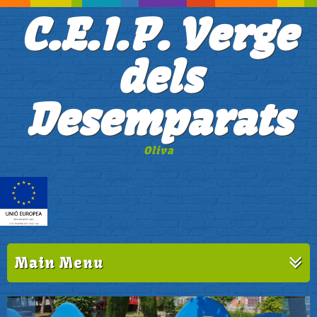
C.E.I.P. Verge
dels
Desemparats
Oliva
Main Menu