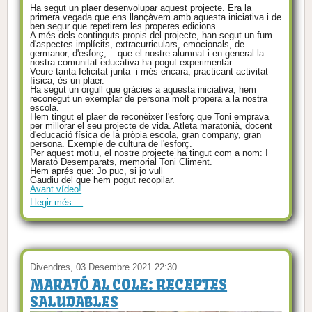
Ha segut un plaer desenvolupar aquest projecte. Era la
primera vegada que ens llançàvem amb aquesta iniciativa i de
ben segur que repetirem les properes edicions.
A més dels continguts propis del projecte, han segut un fum
d'aspectes implícits, extracurriculars, emocionals, de
germanor, d'esforç,... que el nostre alumnat i en general la
nostra comunitat educativa ha pogut experimentar.
Veure tanta felicitat junta i més encara, practicant activitat
física, és un plaer.
Ha segut un orgull que gràcies a aquesta iniciativa, hem
reconegut un exemplar de persona molt propera a la nostra
escola.
Hem tingut el plaer de reconèixer l'esforç que Toni emprava
per millorar el seu projecte de vida. Atleta maratonià, docent
d'educació física de la pròpia escola, gran company, gran
persona. Exemple de cultura de l'esforç.
Per aquest motiu, el nostre projecte ha tingut com a nom: I
Marató Desemparats, memorial Toni Climent.
Hem aprés que: Jo puc, si jo vull
Gaudiu del que hem pogut recopilar.
Avant vídeo!
Llegir més ...
Divendres, 03 Desembre 2021 22:30
MARATÓ AL COLE: RECEPTES
SALUDABLES