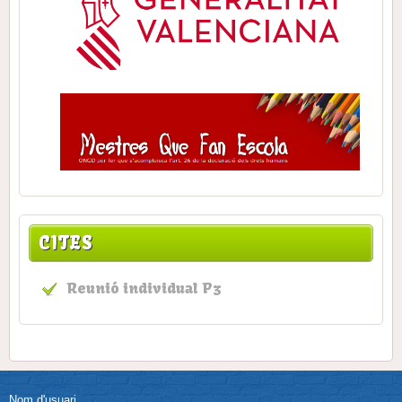
CITES
Reunió individual P3
Nom d'usuari