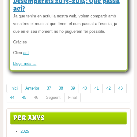
Desemparats 2013-2014: Què passa
ací?
Ja que tenim en actiu la nostra web, volem compartir amb
vosaltres el musical que férem el curs passat a l'escola, ja
que en el seu moment no ho puguérem fer possible.
Gràcies
Clica
ací
Llegir més ...
Inici
Anterior
37
38
39
40
41
42
43
44
45
46
Següent
Final
PER ANYS
2025