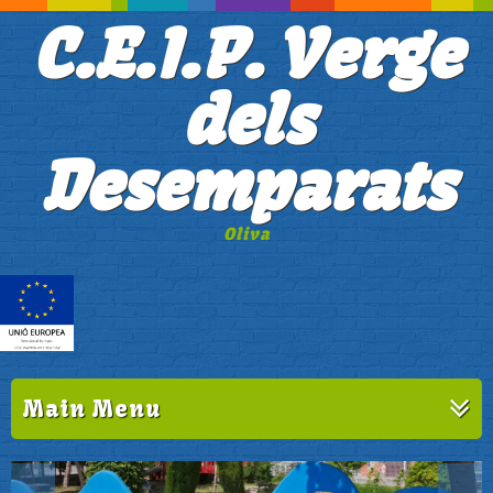
C.E.I.P. Verge
dels
Desemparats
Oliva
Main Menu