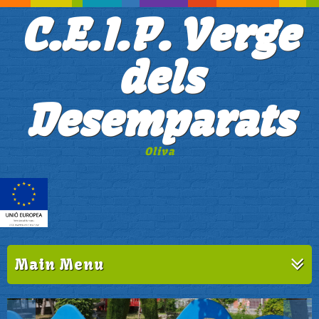
C.E.I.P. Verge
dels
Desemparats
Oliva
Main Menu