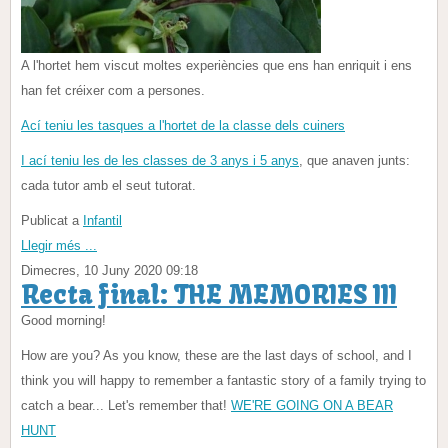
A l'hortet hem viscut moltes experiències que ens han enriquit i ens
han fet créixer com a persones.
Ací teniu les tasques a l'hortet de la classe dels cuiners
I ací teniu les de les classes de 3 anys i 5 anys
, que anaven junts:
cada tutor amb el seut tutorat.
Publicat a
Infantil
Llegir més ...
Dimecres, 10 Juny 2020 09:18
Recta final: THE MEMORIES III
Good morning!
How are you? As you know, these are the last days of school, and I
think you will happy to remember a fantastic story of a family trying to
catch a bear... Let's remember that!
WE'RE GOING ON A BEAR
HUNT