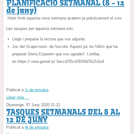
PLANIFICACIÓ SETMANAL (8 - 12
de juny)
Hola! Amb aquesta nova setmana acabem ja pràcticament el curs.
Les tasques per aquesta setmana són:
Llegir i preparar la lectura que vos adjunte.
Joc del Scape-room. de l'escola. Aquest joc és l'últim que ha
preparat Gloria.Esperem que vos agrade!!. L'enllaç
és:https:// view.genial.ly/ 5eccd7f5c4391f0d7b2141ef
Publicat a
1r de primària
Llegir més ...
Diumenge, 07 Juny 2020 21:22
TASQUES SETMANALS DEL 8 AL
12 DE JUNY
Publicat a
4t de primària