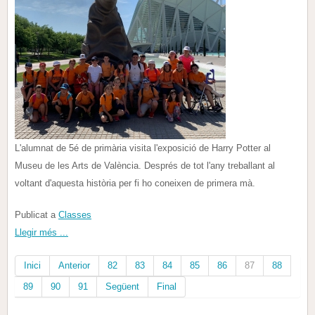
L'alumnat de 5é de primària visita l'exposició de Harry Potter al
Museu de les Arts de València. Després de tot l'any treballant al
voltant d'aquesta història per fi ho coneixen de primera mà.
Publicat a
Classes
Llegir més ...
Inici
Anterior
82
83
84
85
86
87
88
89
90
91
Següent
Final