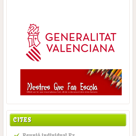
CITES
Reunió individual P3