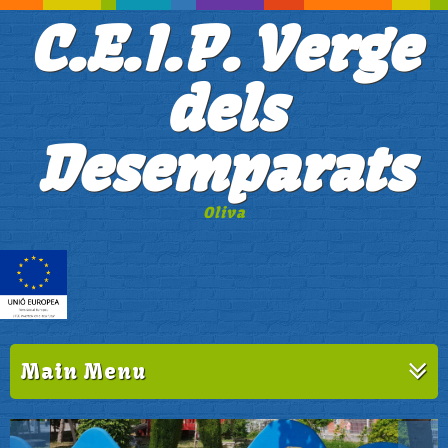
C.E.I.P. Verge
dels
Desemparats
Oliva
Main Menu