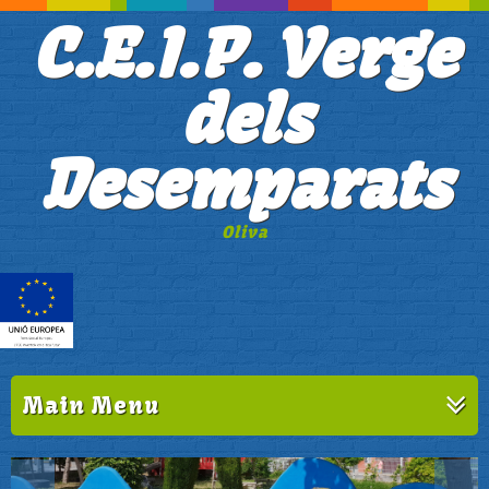
C.E.I.P. Verge
dels
Desemparats
Oliva
Main Menu