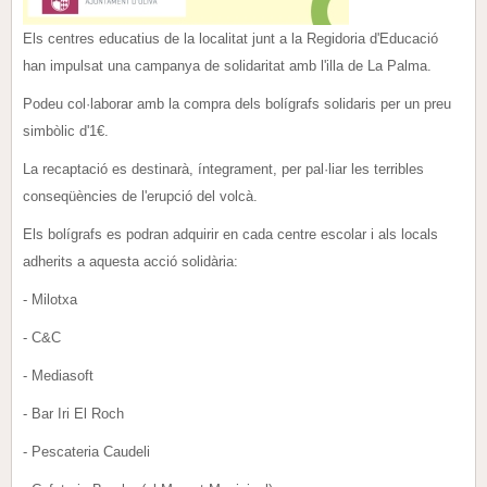
Els centres educatius de la localitat junt a la Regidoria d'Educació
han impulsat una campanya de solidaritat amb l'illa de La Palma.
Podeu col·laborar amb la compra dels bolígrafs solidaris per un preu
simbòlic d'1€.
La recaptació es destinarà, íntegrament, per pal·liar les terribles
conseqüències de l'erupció del volcà.
Els bolígrafs es podran adquirir en cada centre escolar i als locals
adherits a aquesta acció solidària:
- Milotxa
- C&C
- Mediasoft
- Bar Iri El Roch
- Pescateria Caudeli