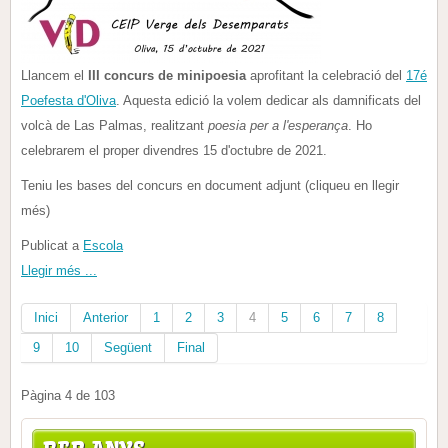
Llancem el
III concurs de minipoesia
aprofitant la celebració del
17é
Poefesta d'Oliva
. Aquesta edició la volem dedicar als damnificats del
volcà de Las Palmas, realitzant
poesia per a l'esperança
. Ho
celebrarem el proper divendres 15 d'octubre de 2021.
Teniu les bases del concurs en document adjunt (cliqueu en llegir
més)
Publicat a
Escola
Llegir més ...
Inici
Anterior
1
2
3
4
5
6
7
8
9
10
Següent
Final
Pàgina 4 de 103