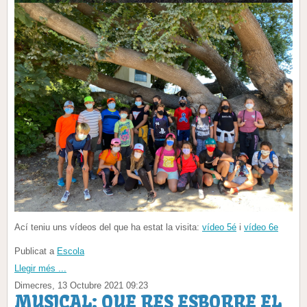
Ací teniu uns vídeos del que ha estat la visita:
vídeo 5é
i
vídeo 6e
Publicat a
Escola
Llegir més ...
Dimecres, 13 Octubre 2021 09:23
MUSICAL: QUE RES ESBORRE EL