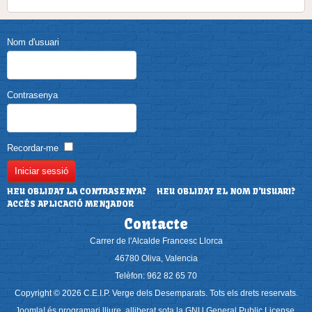
Nom d'usuari
Contrasenya
Recordar-me
HEU OBLIDAT LA CONTRASENYA?
HEU OBLIDAT EL NOM D'USUARI?
ACCÉS APLICACIÓ MENJADOR
Contacte
Carrer de l'Alcalde Francesc Llorca
46780 Oliva, Valencia
Telèfon: 962 82 65 70
Copyright © 2026 C.E.I.P. Verge dels Desemparats. Tots els drets reservats.
Joomla!
és programari lliure, alliberat sota la
GNU General Public License.