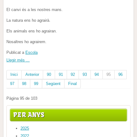
El canvi és a les nostres mans.
La natura ens ho agrairà.
Els animals ens ho agrairan.
Nosaltres ho agrairem.
Publicat a
Escola
Llegir més ...
Inici
Anterior
90
91
92
93
94
95
96
97
98
99
Següent
Final
Pàgina 95 de 103
PER ANYS
2025
2022