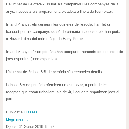
L'alumnat de 6é ofereix un ball als companys i les companyes de 3
anys, i aquests els preparen una picadeta a l'hora de l'esmorzar.
Infantil 4 anys, els cuiners i les cuineres de l'escola, han fet un
banquet per als companys de 5é de primària, i aquests els han portat
a Howard, dins del món màgic de Harry Potter.
Infantil 5 anys i 1r de primària han compartit moments de lectures i de
jocs esportius (l'oca esportiva)
L'alumnat de 2n i de 3rB de primària s'intercanvien detalls
I els de 3rA de primària ofereixen un esmorzar, a partir de les
receptes que estan treballant, als de 4t, i aquests organitzen jocs al
pati.
Publicat a
Classes
Llegir més ...
Dijous, 31 Gener 2019 18:59