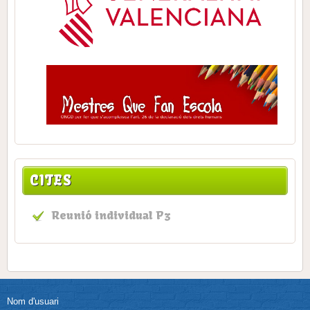
CITES
Reunió individual P3
Nom d'usuari