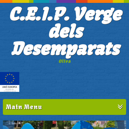
C.E.I.P. Verge
dels
Desemparats
Oliva
Main Menu