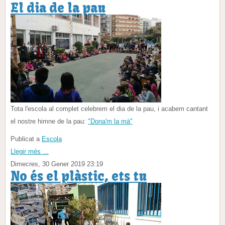
El dia de la pau
Tota l'escola al complet celebrem el dia de la pau, i acabem cantant
el nostre himne de la pau:
"Dona'm la mà"
Publicat a
Escola
Llegir més ...
Dimecres, 30 Gener 2019 23:19
No és el plàstic, ets tu