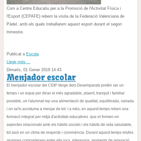
Com a Centre Educatiu per a la Promoció de l'Activitat Física i
l'Esport (CEPAFE) rebem la visita de la Federació Valenciana de
Pàdel, amb els quals treballarem aquest esport durant el segon
trimestre.
Publicat a
Escola
Llegir més ...
Dimarts, 01 Gener 2019 14:43
Menjador escolar
El menjador escolar del CEIP Verge dels Desemparats pretén ser un
temps i un espai per dinar el més agradable, plaent, tranquil i familiar
possible, on l'alumnat rep una alimentació de qualitat, equilibrada, variada
i on se'ls acostuma a menjar de tot. I a més, en aquest temps reben una
formacó integral per mitjà d'activitats educatives que el formen en
aspectes relacionats amb els hàbits socials i els hàbits de vida saludable,
tot això en un clima de respecte i convivència. Durant aquest temps els/les
alumnes comparteixen entre ells jocs, interessos, moments de relaxació,