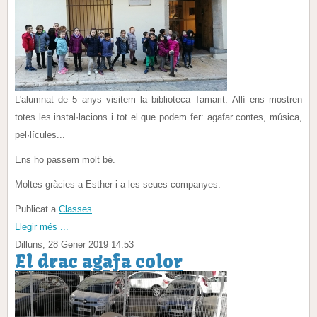
L'alumnat de 5 anys visitem la biblioteca Tamarit. Allí ens mostren
totes les instal·lacions i tot el que podem fer: agafar contes, música,
pel·lícules...
Ens ho passem molt bé.
Moltes gràcies a Esther i a les seues companyes.
Publicat a
Classes
Llegir més ...
Dilluns, 28 Gener 2019 14:53
El drac agafa color