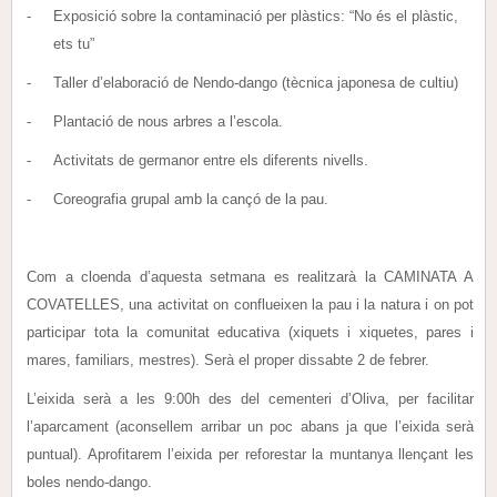
-
Exposició
sobre la contaminació per plàstics: “No és el plàstic,
ets tu”
-
Taller d’elaboració de
Nendo-dango
(tècnica japonesa de cultiu)
-
Plantació de
nous arbres
a l’escola.
-
Activitats de germanor
entre els diferents nivells.
-
Coreografia grupal amb la
cançó de la pau.
Com a cloenda d’aquesta setmana es realitzarà la
CAMINATA A
COVATELLES
, una activitat on conflueixen la pau i la natura i on pot
participar tota la comunitat educativa (xiquets i xiquetes, pares i
mares, familiars, mestres). Serà el proper
dissabte 2 de febrer
.
L’eixida serà a les 9:00h des del cementeri d’Oliva
, per facilitar
l’aparcament (aconsellem arribar un poc abans ja que l’eixida serà
puntual). Aprofitarem l’eixida per reforestar la muntanya llençant les
boles nendo-dango.