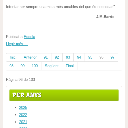
Intentar ser sempre una mica més amables del que és necessari"
J.M.Barrie
Publicat a
Escola
Llegir més ...
Inici
Anterior
91
92
93
94
95
96
97
98
99
100
Següent
Final
Pàgina 96 de 103
PER ANYS
2025
2022
2021