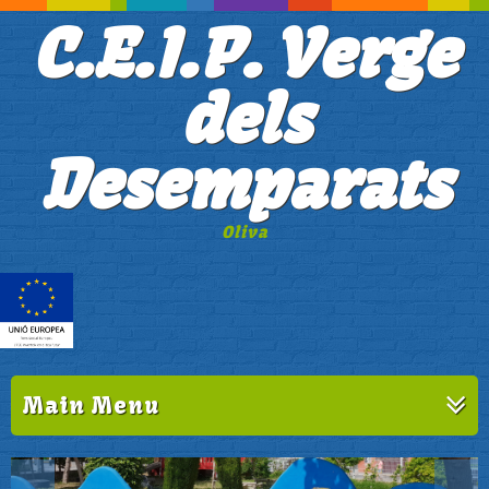
C.E.I.P. Verge
dels
Desemparats
Oliva
Main Menu