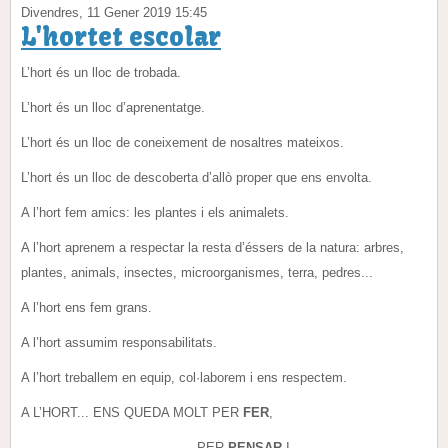
Divendres, 11 Gener 2019 15:45
L'hortet escolar
L’hort és un lloc de trobada.
L’hort és un lloc d’aprenentatge.
L’hort és un lloc de coneixement de nosaltres mateixos.
L’hort és un lloc de descoberta d’allò proper que ens envolta.
A l’hort fem amics: les plantes i els animalets.
A l’hort aprenem a respectar la resta d’éssers de la natura: arbres,
plantes, animals, insectes, microorganismes, terra, pedres...
A l’hort ens fem grans.
A l’hort assumim responsabilitats.
A l’hort treballem en equip, col·laborem i ens respectem.
A L’HORT... ENS QUEDA MOLT PER
FER
,
PER
PENSAR
I