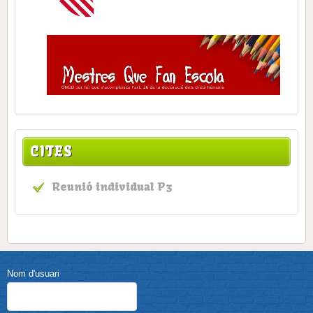
CITES
Reunió individual P3
Nom d'usuari