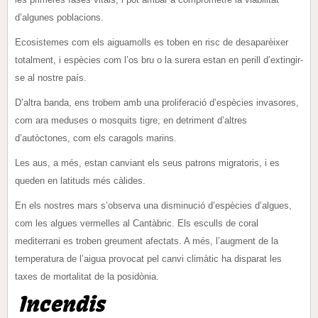
d’algunes poblacions.
Ecosistemes com els aiguamolls es toben en risc de desaparèixer
totalment, i espècies com l’os bru o la surera estan en perill d’extingir-
se al nostre país.
D’altra banda, ens trobem amb una proliferació d’espècies invasores,
com ara meduses o mosquits tigre, en detriment d’altres
d’autòctones, com els caragols marins.
Les aus, a més, estan canviant els seus patrons migratoris, i es
queden en latituds més càlides.
En els nostres mars s’observa una disminució d’espècies d’algues,
com les algues vermelles al Cantàbric. Els esculls de coral
mediterrani es troben greument afectats. A més, l’augment de la
temperatura de l’aigua provocat pel canvi climàtic ha disparat les
taxes de mortalitat de la posidònia.
Incendis