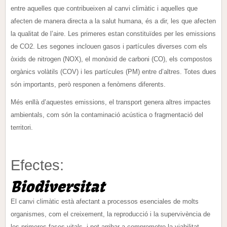
entre aquelles que contribueixen al canvi climàtic i aquelles que
afecten de manera directa a la salut humana, és a dir, les que afecten
la qualitat de l’aire. Les primeres estan constituïdes per les emissions
de CO2. Les segones inclouen gasos i partícules diverses com els
òxids de nitrogen (NOX), el monòxid de carboni (CO), els compostos
orgànics volàtils (COV) i les partícules (PM) entre d’altres. Totes dues
són importants, però responen a fenòmens diferents.
Més enllà d’aquestes emissions, el transport genera altres impactes
ambientals, com són la contaminació acústica o fragmentació del
territori.
Efectes:
Biodiversitat
El canvi climàtic està afectant a processos esenciales de molts
organismes, com el creixement, la reproducció i la supervivència de
les primeres fases vitals, i pot arribar a comprometre la viabilitat