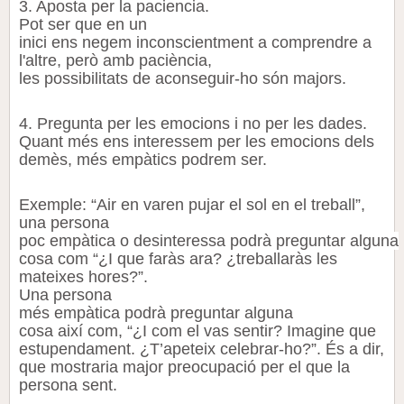
3. Aposta per la paciencia.
Pot ser que en un
inici
ens
negem
inconscientment a comprendre a
l'altre, però amb paciència,
les possibilitats de aconseguir-ho són
majors
.
4. Pregunta
per les emocions
i no per les dades.
Quant més
ens
interessem per les emocions dels
demès, més empàtics podrem ser.
Exemple: “Air en varen pujar el sol en el treball”,
una persona
poc empàtica o desinteressa podrà preguntar alguna
cosa com “¿I que faràs ara? ¿treballaràs les
mateixes hores?”.
Una persona
més empàtica podrà preguntar alguna
cosa així com, “¿I com el vas sentir? Imagine que
estupendament. ¿T’apeteix celebrar-ho?”. És a dir,
que mostraria major preocupació per el que la
persona sent.