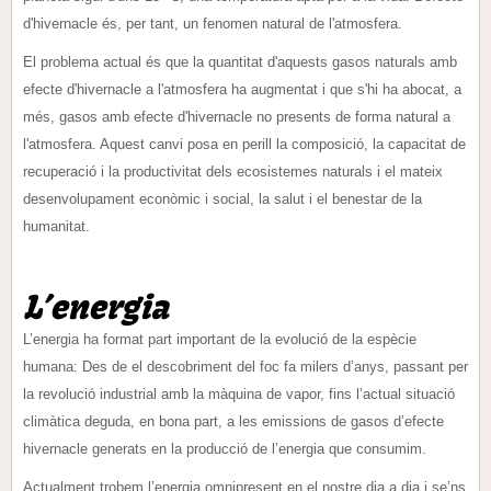
d'hivernacle és, per tant, un fenomen natural de l'atmosfera.
El problema actual és que la quantitat d'aquests gasos naturals amb
efecte d'hivernacle a l'atmosfera ha augmentat i que s'hi ha abocat, a
més, gasos amb efecte d'hivernacle no presents de forma natural a
l'atmosfera. Aquest canvi posa en perill la composició, la capacitat de
recuperació i la productivitat dels ecosistemes naturals i el mateix
desenvolupament econòmic i social, la salut i el benestar de la
humanitat.
L’energia
L’energia ha format part important de la evolució de la espècie
humana: Des de el descobriment del foc fa milers d’anys, passant per
la revolució industrial amb la màquina de vapor, fins l’actual situació
climàtica deguda, en bona part, a les emissions de gasos d’efecte
hivernacle generats en la producció de l’energia que consumim.
Actualment trobem l’energia omnipresent en el nostre dia a dia i se’ns