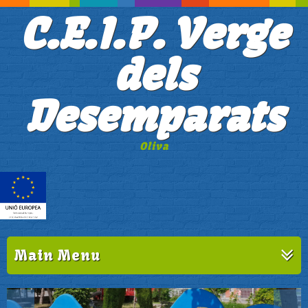
C.E.I.P. Verge
dels
Desemparats
Oliva
Main Menu