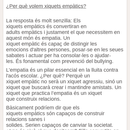
¿Per què volem xiquets empàtics?
La resposta és molt senzilla: Els
xiquets empàtics és convertiran en
adults empàtics i justament el que necessitem en
aquest món és empatia. Un
xiquet empàtic és capaç de distingir les
emocions d'altres persones, posar-se en les seues
sabates i actuar per ha consolar-les o ajudar-
les. És fonamental com prevenció del
bullying
.
L’empatia és un pilar essencial en la lluita contra
l'
acós
escolar. ¿Per què? Perquè un
xiquet empàtic no serà un xiquet agressiu, sinó un
xiquet que buscarà crear i mantindre amistats. Un
xiquet que practica l’empatia és un xiquet
que construix relacions.
Bàsicament podríem dir que els
xiquets empàtics són capaços de construir
relacions sanes i
solides. Serien capaços de canviar la societat.