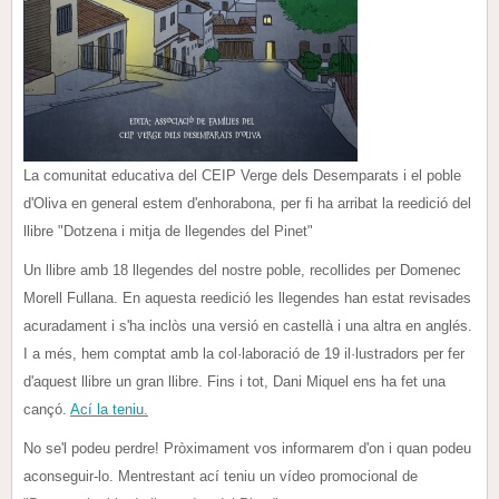
La comunitat educativa del CEIP Verge dels Desemparats i el poble
d'Oliva en general estem d'enhorabona, per fi ha arribat la reedició del
llibre "Dotzena i mitja de llegendes del Pinet"
Un llibre amb 18 llegendes del nostre poble, recollides per Domenec
Morell Fullana. En aquesta reedició les llegendes han estat revisades
acuradament i s'ha inclòs una versió en castellà i una altra en anglés.
I a més, hem comptat amb la col·laboració de 19 il·lustradors per fer
d'aquest llibre un gran llibre. Fins i tot, Dani Miquel ens ha fet una
cançó.
Ací la teniu.
No se'l podeu perdre! Pròximament vos informarem d'on i quan podeu
aconseguir-lo. Mentrestant ací teniu un vídeo promocional de