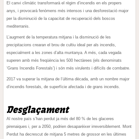
El canvi climàtic transformarà el règim d’incendis en els propers
anys, i provocarà fenòmens més intensos i una desforestació major
per la disminució de la capacitat de recuperació dels boscos
mediterranis.
L’augment de la temperatura mitjana i la disminució de les
precipitacions crearan el brou de cultiu ideal per als incendis,
especialment a les zones d’alta muntanya. A més, cada vegada
superen amb més freqüència les 500 hectàrees (els denominats
‘Grans Incendis Forestals’) i són més virulents i difícils de combatre.
2017 va superar la mitjana de l’última dècada, amb un nombre major
d’incendis forestals, de superfície afectada i de grans incendis.
Desglaçament
Al nostre país s’han perdut ja més del 80 % de les glaceres
pirenaiques i, per a 2050, podrien desaparèixer irreversiblement. Mont
Perdut ha decrescut de mitjana 5 metres de grossor en les últimes