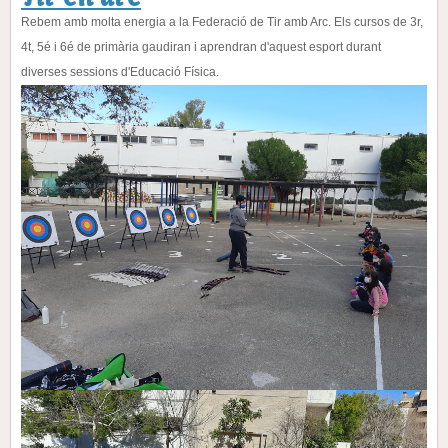
Rebem amb molta energia a la Federació de Tir amb Arc. Els cursos de 3r,
4t, 5é i 6é de primària gaudiran i aprendran d'aquest esport durant
diverses sessions d'Educació Física.