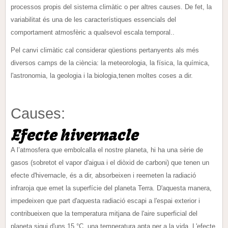
processos propis del sistema climàtic o per altres causes. De fet, la
variabilitat és una de les característiques essencials del
comportament atmosfèric a qualsevol escala temporal..
Pel canvi climàtic cal considerar qüestions pertanyents als més
diversos camps de la ciència: la meteorologia, la física, la química,
l'astronomia, la geologia i la biologia,tenen moltes coses a dir.
Causes:
Efecte hivernacle
A l’atmosfera que embolcalla el nostre planeta, hi ha una sèrie de
gasos (sobretot el vapor d'aigua i el diòxid de carboni) que tenen un
efecte d'hivernacle, és a dir, absorbeixen i reemeten la radiació
infraroja que emet la superfície del planeta Terra. D'aquesta manera,
impedeixen que part d'aquesta radiació escapi a l'espai exterior i
contribueixen que la temperatura mitjana de l'aire superficial del
planeta sigui d'uns 15 °C, una temperatura apta per a la vida. L'efecte