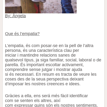
By: Àngela
Que és l’empatia?
L’empatia, és com posar-se en la pell de l’altra
persona, és una característica clau per
iniciar i mantindre relacions sanes de
qu
alsevol
tipus,
ja siga familiar, social, laboral o
de
parella. És important escoltar activament,
comprendre sense
jutgar
i mostrar ajuda
si és necessari. En resum es tracta de veure les
coses des de la seua perspectiva deixant
d’imposar les nostres creences
e
idees.
Gràcies a ella,
ens
será
més fàcil identificar
com se senten els altres, així
com expressar quins són els nostres sentiments.