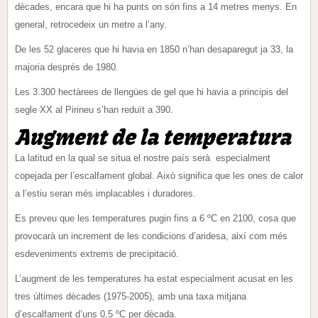
dècades, encara que hi ha punts on són fins a 14 metres menys. En
general, retrocedeix un metre a l’any.
De les 52 glaceres que hi havia en 1850 n’han desaparegut ja 33, la
majoria després de 1980.
Les 3.300 hectàrees de llengües de gel que hi havia a principis del
segle XX al Pirineu s’han reduït a 390.
Augment de la temperatura
La latitud en la qual se situa el nostre país serà especialment
copejada per l’escalfament global. Això significa que les ones de calor
a l’estiu seran més implacables i duradores.
Es preveu que les temperatures pugin fins a 6 ºC en 2100, cosa que
provocarà un increment de les condicions d’aridesa, així com més
esdeveniments extrems de precipitació.
L’augment de les temperatures ha estat especialment acusat en les
tres últimes dècades (1975-2005), amb una taxa mitjana
d’escalfament d’uns 0,5 ºC per dècada.