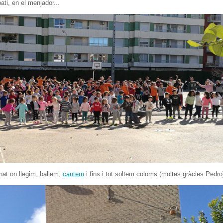
ti, en el menjador...
at on llegim, ballem,
cantem
i fins i tot soltem coloms (moltes gràcies Pedro