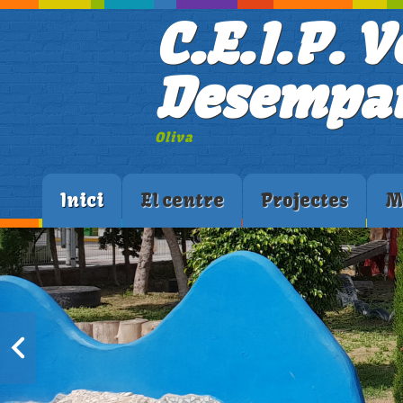
C.E.I.P. V
Desempar
Oliva
Inici
El centre
Projectes
M