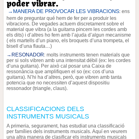
poder vibrar.
→MANERA DE PROVOCAR LES VIBRACIONS
: ens
hem de preguntar qué hem de fer per a produir les
vibracions. De vegades actuem discretament sobre el
material que vibra (a la guitarra pincem les cordes amb
els dits) i d’altres ho fem amb l’ajuda d’algun mecanisme
( els martells d’un piano, els broquets d’una trompeta, el
bisell d’una flauta…)
→
RESONADOR
: molts instruments tenen materials que
per si sols vibren amb una intensitat débil (ex: les cordes
d’una guitarra). Per això cal posar una Caixa de
ressonància que amplifiquen el so (ex: cos d’una
guitarra). N’hi ha d’altres, però, que vibren amb tanta
potencia que no necessiten d’aquest dispositiu
ressonador (triangle, claus).
CLASSIFICACIONS DELS
INSTRUMENTS MUSICALS
A primeria, segurament, has estudiat una classificació
per famílies dels instruments musicals. Aquí en veurem
una altra manera de clasificar els instruments musicals