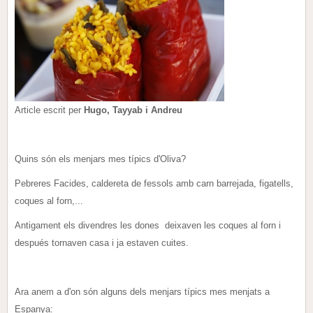
Article escrit per
Hugo, Tayyab i Andreu
Quins són els menjars mes típics d'Oliva?
Pebreres Facides, caldereta de fessols amb carn barrejada, figatells,
coques al forn,...
Antigament els divendres les dones deixaven les coques al forn i
después tornaven casa i ja estaven cuites.
Ara anem a d'on són alguns dels menjars típics mes menjats a
Espanya: