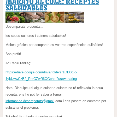
MARATÓ AL COLE: RECEPTES
SALUDABLES
Desemparats presenta...
les seues cuineres i cuiners saludables!
Moltes gràcies per compartir les vostres experiències culinàries!
Bon profit!
Ací teniu l'enllaç:
https://drive.google.com/drive/folders/1Ol38qIo-
1ykUwwCzB2_RrxGZwR6OGehm?usp=sharing
Nota: Disculpeu si algun cuiner o cuinera no té reflexada la seua
recepta, ens ho pot fer saber a l'email:
informatica.desemparats@gmail
.com i ens posem en contacte per
subsanar el problema.
Tot chef té cabuda al nostre receptari.