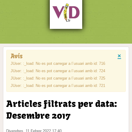
Avís
×
JUser: :_load: No es pot carregar a l`usuari amb id: 716
JUser: :_load: No es pot carregar a l`usuari amb id: 724
JUser: :_load: No es pot carregar a l`usuari amb id: 725
JUser: :_load: No es pot carregar a l`usuari amb id: 721
Articles filtrats per data:
Desembre 2017
Divendres, 11 Febrer 2022 17:40