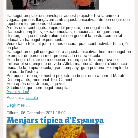
Ha segut un plaer desenvolupar aquest projecte. Era la primera
vegada que ens llançàvem amb aquesta iniciativa i de ben segur que
repetirem les properes edicions.
A més dels continguts propis del projecte, han segut un fum
d'aspectes implícits, extracurriculars, emocionals, de germanor,
d'esforç,... que el nostre alumnat i en general la nostra comunitat
educativa ha pogut experimentar.
Veure tanta felicitat junta i més encara, practicant activitat física, és
un plaer.
Ha segut un orgull que gràcies a aquesta iniciativa, hem reconegut un
exemplar de persona molt propera a la nostra escola.
Hem tingut el plaer de reconèixer l'esforç que Toni emprava per
millorar el seu projecte de vida. Atleta maratonià, docent d'educació
física de la pròpia escola, gran company, gran persona. Exemple de
cultura de l'esforç.
Per aquest motiu, el nostre projecte ha tingut com a nom: I Marató
Desemparats, memorial Toni Climent.
Hem aprés que: Jo puc, si jo vull
Gaudiu del que hem pogut recopilar.
Avant vídeo!
Publicat a
Escola
Llegir més ...
Dilluns, 06 Desembre 2021 18:02
Menjars típica d'Espanya