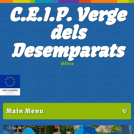
C.E.I.P. Verge
dels
Desemparats
Oliva
Main Menu