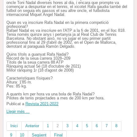
oncle Toni Nadal diverses hores al dia, i encara que prompte va
començar a despuntar en el tennis, el xicotet Rafa gaudia també del
futbol on seguia els passos el seu altre oncle, el futbolista
internacional Miquel Àngel Nadal.
Quan es va inscriure Rafa Nadal en la primera competició
profesional?
Rafael Nadal es va inscriure en l'ATP a la fi de 2001, en el lloc 818.
Tenia només quinze anys i pertanyia ja al Real Club de Tennis
Barcelona. No obstant això, no va jugar el seu primer partit
professional fins al 29 d'abril de 2002, en el Open de Mallorca,
derrotant al paraguaià Ramón Delgado.
Quins títols a guanyat Rafa Nadal?
Rècord de la seua carrera 1028–209
Títols de la seua carrera 88 ATP
Rànquing actual 5é (18 d'octubre de 2021)
Millor rànquing 1r (18 d'agost de 2008)
Caracteristiques físiques?
Altura: 1'85 m.
Pes: 85 kg.
A quants km per hora va una bola de Rafa Nadal?
Pilotes de tenis projectades a mes de 200 km per hora.
Publicat a
Revista 2021-2022
Llegir més ...
Inici
Anterior
1
2
3
4
5
6
7
8
9
10
Següent
Final