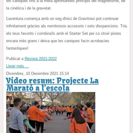
les caniques fins a la meta aprofitantels principis del magnetisme, de
la cinètica i de la gravetat.
Ľaventura comença amb un seg ďinici de Gravitraxi pot continuar
infinitament gràcies als nombrosos accesoris i sets ďexpancions. Tria
els teus favorits i combina'ls amb el Starter Set per co struir pistes
encara més grans i deixa que les caniques facin acrobacies
fantastiques!
Publicat a
Revista 2021-2022
Llegir més ...
Divendres, 10 Desembre 2021 15:14
Vídeo resum: Projecte La
Marató a l'escola