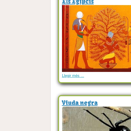
Els Egipcis
Llegir més ...
Viuda negra