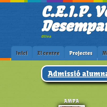
C.E.I.P. V
Desempar
Oliva
Inici
El centre
Projectes
M
Admissió alumna
AMPA