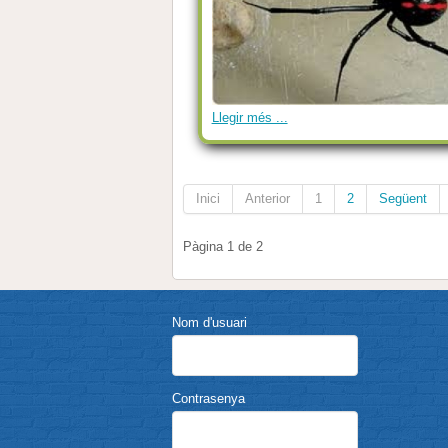
Llegir més ...
Inici
Anterior
1
2
Següent
Pàgina 1 de 2
Nom d'usuari
Contrasenya