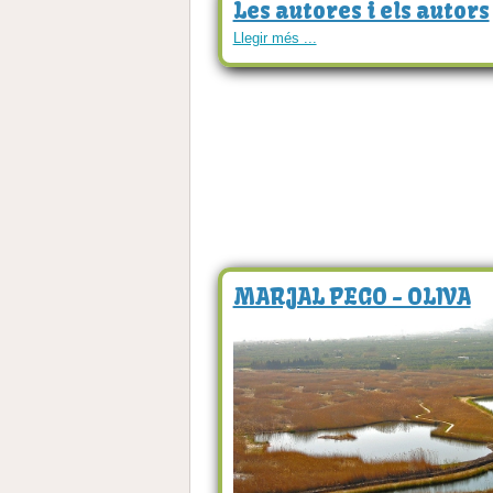
Les autores i els autors
Llegir més ...
MARJAL PEGO - OLIVA