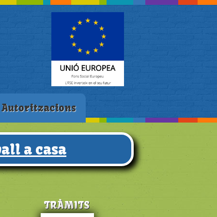
Autoritzacions
all a casa
TRÀMITS