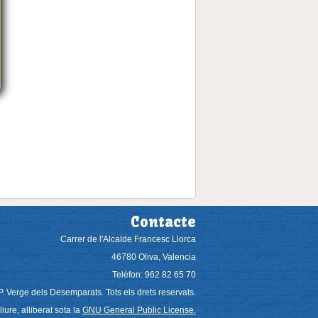
Contacte
Carrer de l'Alcalde Francesc Llorca
46780 Oliva, Valencia
Telèfon: 962 82 65 70
. Verge dels Desemparats. Tots els drets reservats.
iure, alliberat sota la
GNU General Public License.