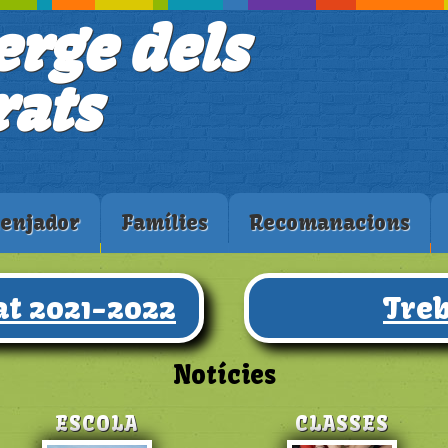
erge dels
ats
enjador
Famílies
Recomanacions
t 2021-2022
Treb
Notícies
ESCOLA
CLASSES