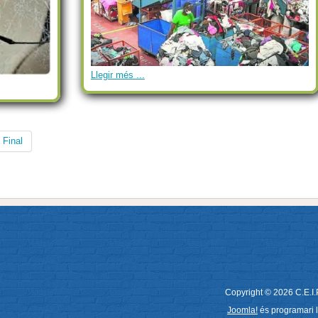
Llegir més ...
Final
Copyright © 2026 C.E.I.P
Joomla!
és programari ll