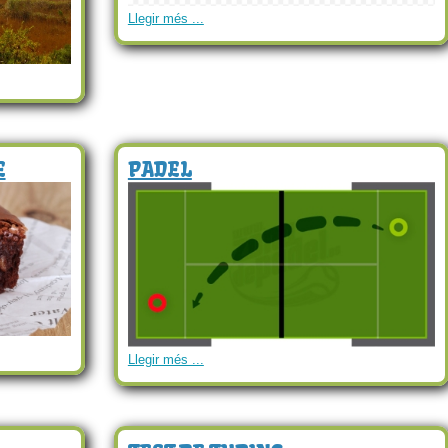
Llegir més ...
E
PADEL
Llegir més ...