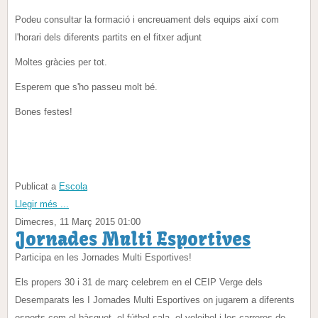
Podeu consultar la formació i encreuament dels equips així com
l'horari dels diferents partits en el fitxer adjunt
Moltes gràcies per tot.
Esperem que s'ho passeu molt bé.
Bones festes!
Publicat a
Escola
Llegir més ...
Dimecres, 11 Març 2015 01:00
Jornades Multi Esportives
Participa en les Jornades Multi Esportives!
Els propers 30 i 31 de març celebrem en el CEIP Verge dels
Desemparats les I Jornades Multi Esportives on jugarem a diferents
esports com el bàsquet, el fútbol sala, el voleibol i les carreres de