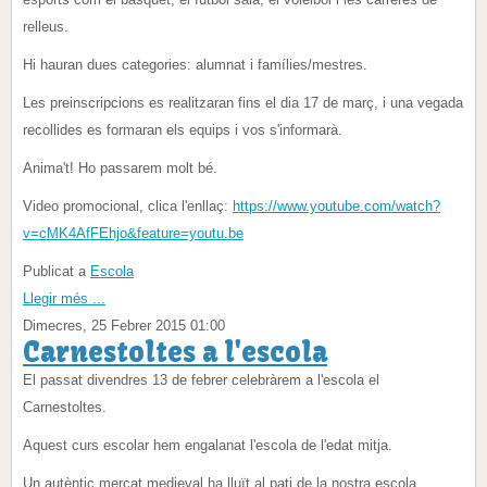
relleus.
Hi hauran dues categories: alumnat i famílies/mestres.
Les preinscripcions es realitzaran fins el dia 17 de març, i una vegada
recollides es formaran els equips i vos s'informarà.
Anima't! Ho passarem molt bé.
Video promocional, clica l'enllaç:
https://www.youtube.com/watch?
v=cMK4AfFEhjo&feature=youtu.be
Publicat a
Escola
Llegir més ...
Dimecres, 25 Febrer 2015 01:00
Carnestoltes a l'escola
El passat divendres 13 de febrer celebràrem a l'escola el
Carnestoltes.
Aquest curs escolar hem engalanat l'escola de l'edat mitja.
Un autèntic mercat medieval ha lluït al pati de la nostra escola.