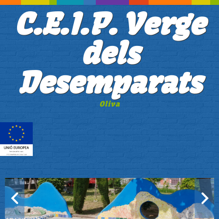
C.E.I.P. Verge
dels
Desemparats
Oliva