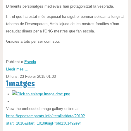
Diferents personatges medievals han protagonitzat la vesprada.
I... el que ha estat més especial ha sigut el berenar solidari a l'original
taberna de Desemparats, Amb l'ajuda de les nostres famílies s'han
recaudat diners per a l'ONG mestres que fan escola.
Gràcies a tots per ser com sou.
Publicat a
Escola
Llegir més ...
Dilluns, 23 Febrer 2015 01:00
Imatges
View the embedded image gallery online at:
https://cpdesemparats.info/itemlist/date/2019?
start=1010&start=1010#sigProId1301492e9f