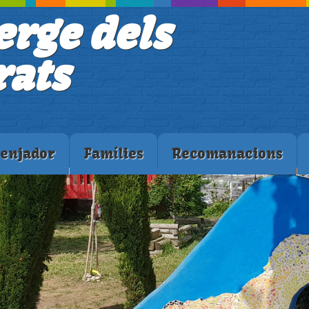
erge dels
ats
enjador
Famílies
Recomanacions