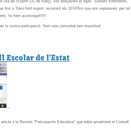
del DIa de l'Esport (31 de març), vos llançàvem el repte "Sumem Kilòmetres,
ar fins a Tokio fent esport, recorrent els 10747km que ens separaven, per tal
prés, ho hem aconseguit!!!!!
per la vostra participació. Som una comunitat ben esportiva!
l Escolar de l'Estat
n article a la Revista "Paticipación Educativa" que edita anualment el Consell