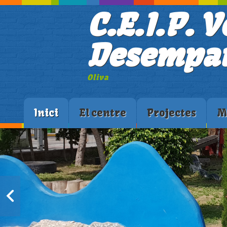
C.E.I.P. V
Desempar
Oliva
Inici
El centre
Projectes
M