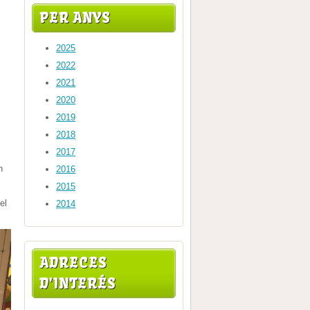
PER ANYS
2025
2022
2021
2020
2019
2018
2017
n
2016
2015
el
2014
ADRECES
D'INTERÉS